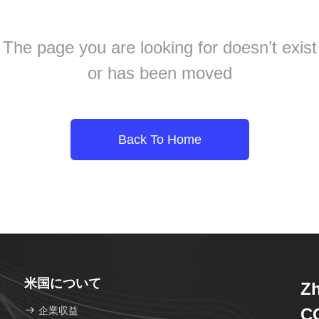
The page you are looking for doesn’t exist
or has been moved
Back To Home
米国について
Zh
企業収益
C