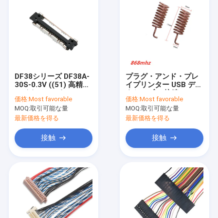
DF38シリーズ DF38A-
プラグ・アンド・プレ
30S-0.3V ((51) 高精度
イプリンター USB デー
マイクロコアキシアル
タケーブル 接続 USB
価格:
Most favorable
価格:
Most favorable
コネクタ
3.0 B 男性から女性
MOQ:
取引可能な量
MOQ:
取引可能な量
Usb3.0 BmからBf
最新価格を得る
最新価格を得る
接触
接触