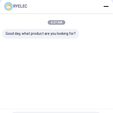
RYELEC
張家港市RY電子CO.、株式会社（www.cable-antenna.com）
2016年に創設されて、設計し、製造のケーブルで通信するプ
4:27 AM
ロダクトおよびコミュニケーション アンテナに焦点を合わせ
られる。 それは製品の範囲をを含む開発した: 1.
Good day, what product are you looking for?
harness&Cableアセンブリをワイヤーで縛ること:電線の馬
具、LVDS/LCDケーブル、送電線、USBケーブル、
commucationケーブル、RFケーブル、平らなリボン・ケーブ
ル、注文のケーブル会議およびワイヤー馬具、等 2. OEMお
よ...
詳細情報
今すぐ電話
お問い合わせ
Desktop Site
ホーム
企業情報
お問い合わせ
サイトマップ
プライバシー規約
品質
注文ワイヤー馬具
中国工場.Copyright © 2026 Zhangjiagang RY
Electronic CO.,LTD. All Rights Reserved.