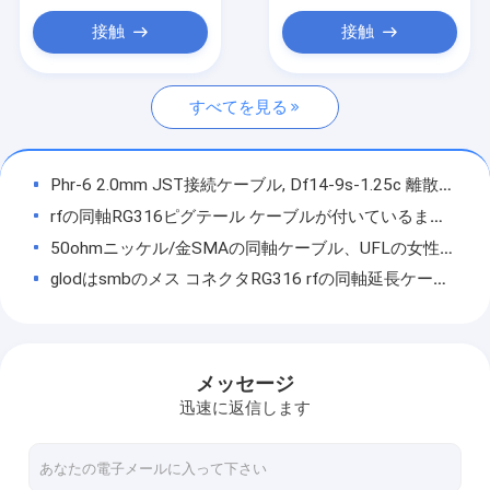
平らなリボン・ケーブル アセンブリ
接触
接触
送電線アセンブリ
すべてを見る
マイクロ同軸ケーブル
産業用ワイヤリングハーネス
Phr-6 2.0mm JST接続ケーブル, Df14-9s-1.25c 離散同軸ケーブル
FFC FPCケーブル
rfの同軸RG316ピグテール ケーブルが付いているまっすぐな男性mcxのコネクターへのsmaの男性プラグ
50ohmニッケル/金SMAの同軸ケーブル、UFLの女性の同軸ケーブルへのSMA
JST ワイヤーハーネス
glodはsmbのメス コネクタRG316 rfの同軸延長ケーブルにsmcの女性をめっきしました
ネットワークのパッチ・コード
プッシュ・プル・セルフ・ロック Z1シリーズ 6ピン円形コネクタ 女性 防水工業
金はSMB直角の女性のマイクロ同軸rfのケーブルrg316にBNCの男性をめっきしました
新しいエネルギー馬具
Du Pontはケーブル会議、二重保護ワイヤー馬具アセンブリを保護しました
メッセージ
Molexのケーブル会議
USB2.0 A型 男性型 M型 防水インターフェイス 自動車用USB2.0ケーブル 産業用固定データ接続ケーブル
迅速に返信します
RFのcoaxiaiケーブルが付いているipex UFLに後部隔壁SMA rpの女性をassmbely防水して下さい
電気配線用ハーネス
マイクロ1.13の灰色のピグテールrfケーブルが付いているUFLのオス・コネクタへのUFLの男性