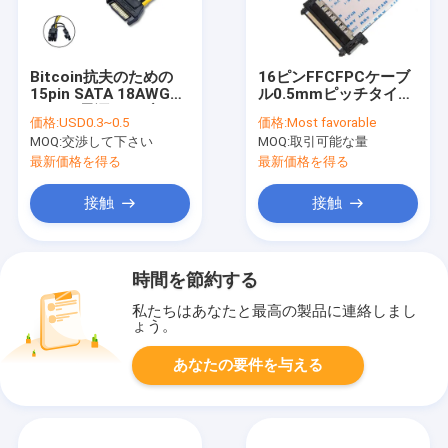
Bitcoin抗夫のための
16ピンFFCFPCケーブ
15pin SATA 18AWG
ル0.5mmピッチタイプ
PCIEの電源ケーブル
A 20628 80C 60V VW
価格:
USD0.3~0.5
価格:
Most favorable
1 LVDSディスプレイコ
MOQ:
交渉して下さい
MOQ:
取引可能な量
ネクタ
最新価格を得る
最新価格を得る
接触
接触
時間を節約する
私たちはあなたと最高の製品に連絡しまし
ょう。
あなたの要件を与える