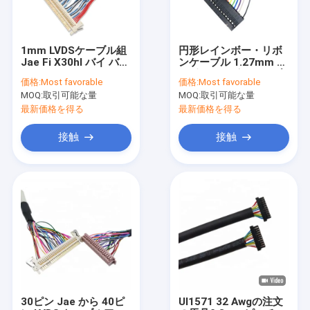
1mm LVDSケーブル組
円形レインボー・リボ
Jae Fi X30hl バイ バイ
ンケーブル 1.27mm デ
バイ バイ バイ バイ バ
ュポン・リボンケーブ
価格:
Most favorable
価格:
Most favorable
イ バイ バイ バイ
ル 20ピン
MOQ:
取引可能な量
MOQ:
取引可能な量
最新価格を得る
最新価格を得る
接触
接触
家
プロダクト
ビデオ
30ピン Jae から 40ピ
Ul1571 32 Awgの注文