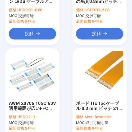
ン LVDS ケーブルアセ
の馬具0.8mmピッチ10
私達について
ンブリ
Pin DF52-10P-0.8C ポ
価格:
USD0.88~8.88
価格:
USD0.88~6.88
リ塩化ビニール ケーブ
MOQ:
交渉可能
MOQ:
交渉可能
ル
工場旅行
最新価格を得る
最新価格を得る
私達に連絡して下さい
接触
接触
ニュース
場合
引用を要求して下さい
注文ワイヤー馬具
AWM 20706 105C 60V
ボード ffc fpcケーブ
適用範囲が広いFFCの
ル 0.3 mm ピッチ 21ピ
LVDS のケーブル会議
延長ケーブルの任意折
ンの長さ 60mm Lvds
価格:
USD0.2~1
価格:
Most favorable
りたたみ
21ピンのコネクター
カスタム ケーブル ・ アセンブリ
MOQ:
交渉可能
MOQ:
取引可能な量
最新価格を得る
最新価格を得る