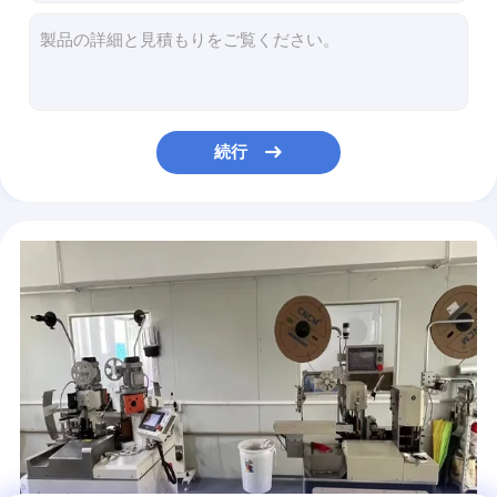
円形接続器
VRヘッドセットインターフェイス信号 40P I Pex 20847 3427 20848 20849 20846 マイクロコアシアルケーブル 0.5mm ピッチ 40Pin
丸型防水8ピン円形接続器 プッシュプルタイプ
usbのデータ ケーブル
UFLの女性1.13mm灰色rfピグテールのケーブル会議へのsma rpのメス コネクタ
工場 ミニ M12 8ピン円形プラグ接続器 防水産業 IP67 男性 / 女性
RFケーブルアセンブリ
SMAの男性の延長ケーブルの中立コーディングへのFAKRA Zのwaterblueのジャッキのコネクター
続行
アンテナ
sma女性rg174 rfの同軸ジャンパー線アセンブリにニッケルのsmaの男性をめっきして下さい
200mmのsma男性の直角rpのコネクターへのrg316ケーブル会議のsma女性rpの隔壁
利用できるWIFIのアンテナ低損失のタイプのためのSMAのコネクターRFのケーブル会議へのFakra
RGシリーズFakraワイヤー馬具アセンブリ、防水女性の同軸ケーブル
RFの装置/Smartphone DC6ghzのための青いFakraのコネクターRFのケーブル会議