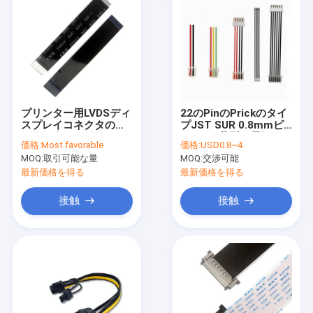
プリンター用LVDSディ
22のPinのPrickのタイ
スプレイコネクタのた
プJST SUR 0.8mmピ
めの4ピンOEMFFCリ
ッチIDC薄型の電気ワイ
価格:
Most favorable
価格:
USD0.8~4
ボンケーブル
ヤー馬具
MOQ:
取引可能な量
MOQ:
交渉可能
最新価格を得る
最新価格を得る
接触
接触