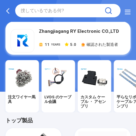
Zhangjiagang RY Electronic CO.,LTD
11
5.0
確認された製造者
YEARS
注文ワイヤー馬
LVDS のケーブ
カスタム ケー
平らなリ
具
ル会議
ブル ・ アセン
ケーブル 
ブリ
ンブリ
トップ製品