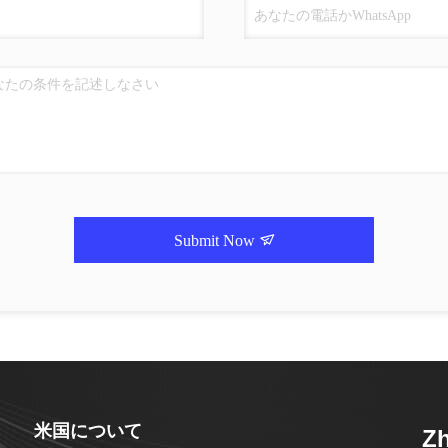
Submit Now
米国について
Zh