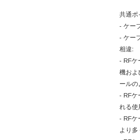
共通ポ
- ケ
- ケ
相違:
- R
機およ
ールの
- R
れる使
- R
より多