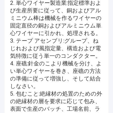
2. 単心ワイヤー製造業:指定標準およ
び生産所要に従って、銅およびアル
ミニウム棒は機械を作るワイヤーの
固定直径の銅およびアルミニウム単
心ワイヤーに引かれ、処理される。
3. テープ アセンブリ:グループ、ね
じれおよび風指定量、構造および電
気特徴に従う単一のコンダクター。
4. 座礁:針金のこより機械を分け、よ
い単心ワイヤーを巻き、座礁の方法
の準備に従って増強し、そして結合
家
しなさい。
張家港市RY電子CO.、株式会社（www.cable-antenna.com）
5. 包むこと:絶縁材の処置のための外
プロダクト
2016年に創設されて、設計し、製造のケーブルで通信するプロダ
クトおよびコミュニケーション アンテナに焦点を合わせられる。
の絶縁材の層を要求に応じて包み、
それは製品の範囲をを含む開発した:
ビデオ
表面で生産のバッチ、工場名前、ラ
1. harness&Cableアセンブリをワイヤーで縛ること: