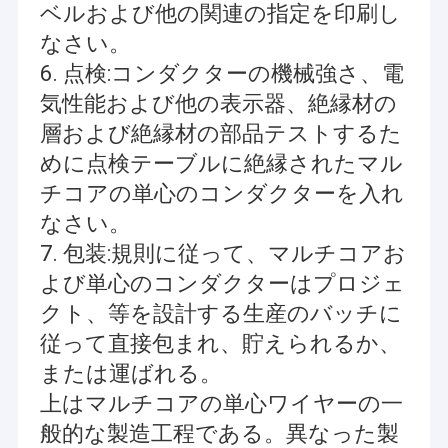
電線の馬具、LVDS/LCDケーブル、送電線、USBケーブル、
ベルおよび他の関連の指定を印刷し
私達について
commucationケーブル、RFケーブル、平らなリボン・ケーブ
ル、注文のケーブル会議およびワイヤー馬具、等
なさい。
工場旅行
6. 点検:コンダクターの機械強さ、電
2. OEMおよびODMのアンテナの多種多様:
VHF、UHF、Wi-Fi、3G、4G、5G、RFID、主義、NB-IOT、GPS、
気性能および他の表示器、絶縁材の
私達に連絡して下さい
GLONASS、BEIDOU等
「実用的な完全性、最もよいサービス」は、誠意をこめてよりよ
層および絶縁材の部品テストするた
い未来の顧客に協力することを望む。
ニュース
めに点検テーブルに絶縁されたマル
チコアの単心のコンダクターを入れ
場合
なさい。
引用を要求して下さい
7. 包装:規則に従って、マルチコアお
よび単心のコンダクターはプロジェ
クト、等を設計する生産のバッチに
注文ワイヤー馬具
従って直接包まれ、貯えられるか、
または運ばれる。
LVDS のケーブル会議
上はマルチコアの単心ワイヤーの一
カスタム ケーブル ・ アセンブリ
般的な製造工程である。異なった製