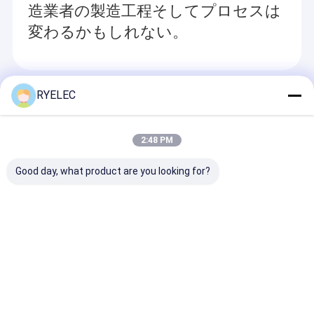
造業者の製造工程そしてプロセスは
平らなリボン・ケーブル アセンブリ
変わるかもしれない。
送電線アセンブリ
マイクロ同軸ケーブル
Recommended Products
RYELEC
産業用ワイヤリングハーネス
FFC FPCケーブル
2:48 PM
JST ワイヤーハーネス
Good day, what product are you looking for?
ネットワークのパッチ・コード
C091 31G014 200 2 U
Jst SH MX GH Zh Ph
工場価格 FFC 
新しいエネルギー馬具
耐久性のある男性女性
Eh Xh VH 1.0 1.25 1.5
トワイヤ 2/3/4/
接続ケーブル 14ピン航
2.0 2.54 3.96 mm ピ
ンコネクタ 電線
空プラグセンサーケー
ッチコネクタハーネス
プラグ カスタ
Molexのケーブル会議
ブル 工業用ワイヤリン
とケーブル組立
ル組立
お問い合わせを送信
お問い合わせを送信
お問い合わせ
グハーネス C091
電気配線用ハーネス