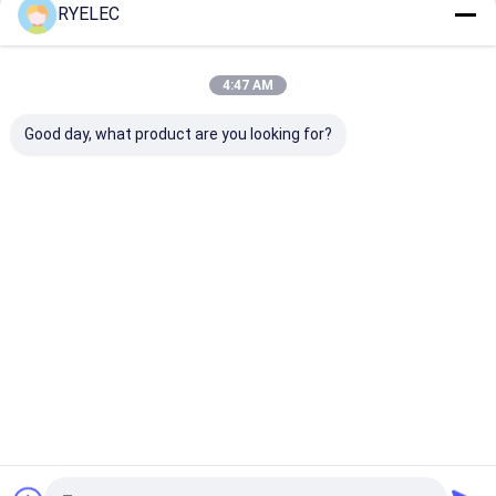
Recommended Products
RYELEC
4:47 AM
Good day, what product are you looking for?
Jst SH MX GH Zh Ph
Lvdsワイヤーハーネス
50kV高電圧シ
Eh Xh VH 1.0 1.25 1.5
およびマイクロコアシ
ム断熱ワイヤー
2.0 2.54 3.96 mm ピ
アルケーブル組立 Lvds
ス JST-GHから
ッチコネクタハーネス
ワイヤリングハーネ
06V接続カスタ
とケーブル組立
ス/Lvdsケーブル卸売
ブル組立て
お問い合わせを送信
お問い合わせを送信
お問い合わせ
価格
Desktop Site
ホーム
企業情報
お問い合わせ
サイトマップ
プライバシー規約
品質
注文ワイヤー馬具
中国工場.Copyright © 2026 Zhangjiagang RY
Electronic CO.,LTD. All Rights Reserved.