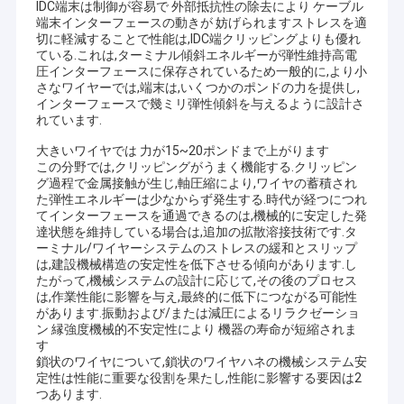
IDC端末は制御が容易で 外部抵抗性の除去により ケーブル
端末インターフェースの動きが 妨げられますストレスを適
切に軽減することで性能は,IDC端クリッピングよりも優れ
ている.これは,ターミナル傾斜エネルギーが弾性維持高電
圧インターフェースに保存されているため一般的に,より小
さなワイヤーでは,端末は,いくつかのポンドの力を提供し,
インターフェースで幾ミリ弾性傾斜を与えるように設計さ
れています.
大きいワイヤでは 力が15~20ポンドまで上がります
この分野では,クリッピングがうまく機能する.クリッピン
グ過程で金属接触が生じ,軸圧縮により,ワイヤの蓄積され
た弾性エネルギーは少なからず発生する.時代が経つにつれ
てインターフェースを通過できるのは,機械的に安定した発
達状態を維持している場合は,追加の拡散溶接技術です.タ
ーミナル/ワイヤーシステムのストレスの緩和とスリップ
は,建設機械構造の安定性を低下させる傾向があります.し
たがって,機械システムの設計に応じて,その後のプロセス
は,作業性能に影響を与え,最終的に低下につながる可能性
があります.振動および/または減圧によるリラクゼーショ
ン 縁強度機械的不安定性により 機器の寿命が短縮されま
す
鎖状のワイヤについて,鎖状のワイヤハネの機械システム安
定性は性能に重要な役割を果たし,性能に影響する要因は2
つあります.