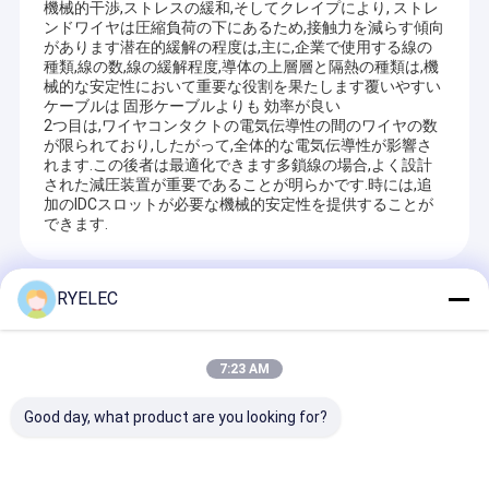
機械的干渉,ストレスの緩和,そしてクレイプにより, ストレ
ンドワイヤは圧縮負荷の下にあるため,接触力を減らす傾向
があります潜在的緩解の程度は,主に,企業で使用する線の
種類,線の数,線の緩解程度,導体の上層層と隔熱の種類は,機
械的な安定性において重要な役割を果たします覆いやすい
ケーブルは 固形ケーブルよりも 効率が良い
2つ目は,ワイヤコンタクトの電気伝導性の間のワイヤの数
が限られており,したがって,全体的な電気伝導性が影響さ
れます.この後者は最適化できます多鎖線の場合,よく設計
された減圧装置が重要であることが明らかです.時には,追
加のIDCスロットが必要な機械的安定性を提供することが
できます.
Recommended Products
RYELEC
7:23 AM
Good day, what product are you looking for?