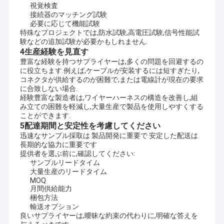
視覚検査
平らなリボン・ケーブル アセンブリ
接続器のマッチング試験
必要に応じて機能試験
送電線アセンブリ
特殊なプロジェクトでは,防水試験,高電圧試験,信号性能試
験などの追加試験が必要かもしれません.
マイクロ同軸ケーブル
4生産経験を見直す
豊富な経験を持つサプライヤーは,多くの問題を回避するの
に役立ちます.例えば,ケーブルが安装するには短すぎたり,
産業用ワイヤリングハーネス
コネクタが供給するのが困難で,または電線計が現在の要求
に合致しない場合.
FFC FPCケーブル
経験豊富な製造者は,ワイヤーハーネスの構造を改善し,組
み立ての困難を軽減し,大量生産で製品を使用しやすくする
ことができます.
JST ワイヤーハーネス
5配達期間と安定性を考慮してください
迅速なサンプル採取は 製品開発に重要で 安定した配送は
ネットワークのパッチ・コード
長期的な協力に重要です
提供者を選ぶ前に,確認してください:
新しいエネルギー馬具
サンプルリードタイム
大量生産のリードタイム
MOQ
Molexのケーブル会議
月間供給能力
梱包方法
電気配線用ハーネス
輸送オプション
良いサプライヤーは,曖昧な約束の代わりに,明確な答えを