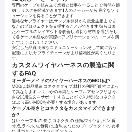
専門のケーブル組み立て業者と仕事をすることで 時間を節
約し リスクを軽減できます1人のメーカーから 完全なソリ
ューションを得ることができます.
適格なサプライヤーは,サンプル開発から批量生産まで,あ
なたのプロジェクトを支援することができます.彼らはま
た,ケーブルのレイアウトを改善し,適切な材料を選び,そし
て各ケーブル組成が実際のアプリケーションのニーズを満
たすようにしてください.
安定した品質,明確なコミュニケーション,そして間に合う
配達により,サプライチェーンがより信頼性が高くなりま
す.
カスタムワイヤハーネスの製造に関
するFAQ
オーダーメイドのワイヤーハーネスのMOQは?
MOQは,製品構造,コネクタタイプ,材料の利用可能性によっ
て異なります.いくつかの単純なケーブルアセンブリは,小
さな試用注文をサポートすることができ,特別なコネクタ
は,より高いMOQを必要とする場合があります.
ケーブル長さとコネクタをカスタマイズできます
か?
はい.ケーブル の 長さ,コネクタ の 種類,ワイヤ 計,ピン 番
号,色,ラベル,袖,包装 は,通常,あなたの プロジェクト の 要求
に 基づき パーソナライズ できる.