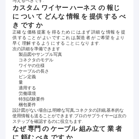
与えるべきです.
円形接続器
カスタム ワイヤー ハーネス の 報じ
に つい て どんな 情報 を 提供 する べ
usbのデータ ケーブル
き です か
RFケーブルアセンブリ
正確 な 価格 提案 を 得る ため に は,まず 詳細 な 情報 を 提
供 する こと が よい です.これ は,製造 者 が ご希望 を より
アンテナ
早く 理解 する よう に する こと に なり ます.
次の詳細を準備できます
製品図やサンプル写真
コネクタのモデル
ワイヤの仕様
ケーブルの長さ
ピン定義
量
適用する
労働環境
特別試験要件
梱包要件
設計図がない場合は,明瞭な写真,コネクタの詳細,基本的な
使用情報も送ることができます.プロのサプライヤーは次の
ステップを確認するのに役立ちます.
なぜ 専門 の ケーブル 組み立て 業 者
に 頼む べき です か