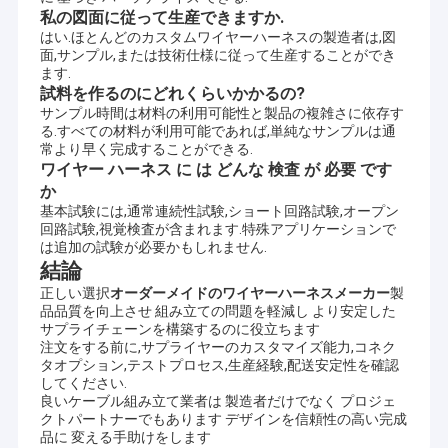
私の図面に従って生産できますか.
はい.ほとんどのカスタムワイヤーハーネスの製造者は,図
面,サンプル,または技術仕様に従って生産することができ
ます.
試料を作るのにどれくらいかかるの?
サンプル時間は材料の利用可能性と製品の複雑さに依存す
る.すべての材料が利用可能であれば,単純なサンプルは通
常より早く完成することができる.
ワイヤー ハーネス に は どんな 検査 が 必要 です
か
基本試験には,通常連続性試験,ショート回路試験,オープン
回路試験,視覚検査が含まれます.特殊アプリケーションで
は追加の試験が必要かもしれません.
結論
正しい選択
オーダーメイドのワイヤーハーネスメーカー
製
品品質を向上させ 組み立ての問題を軽減し より安定した
サプライチェーンを構築するのに役立ちます
注文をする前に,サプライヤーのカスタマイズ能力,コネク
タオプション,テストプロセス,生産経験,配送安定性を確認
してください.
良いケーブル組み立て業者は 製造者だけでなく プロジェ
クトパートナーでもあります デザインを信頼性の高い完成
品に 変える手助けをします