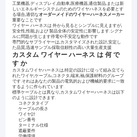
工業機器,ディスプレイ,自動車,医療機器,通信製品,または新
しいエネルギーシステムのためのワイヤハネスを必要とす
る場合,適切な
オーダーメイドのワイヤーハーネスメーカー
重要なことです
ワイヤー ハーネスは 外から見るとシンプルに見えますが,
安全性,性能,および 製品全体の安定性に影響します.シグナ
ルに問題が生じます停電や不安定な動作です
専門的なサプライヤーは,カスタマイズされた設計,安定し
た品質,迅速サンプル採取信頼性の高い大量生産支援
カスタム ワイヤー ハーネス は 何 で
す か
カスタムワイヤハーネスは,特定の設計に従って組み立てら
れたワイヤ,ケーブル,コネクタ,端末,袖,保護材料のグループ
です.それはあなたの製品の電気的および機械的要求に一致
するように作られています.
標準ケーブルとは異なり,カスタムワイヤーハーネスは以下
のように設計できます.
コネクタタイプ
ケーブルの長さ
ワイヤ計
ピン番号
ターミナル仕様
遮蔽要件
労働環境