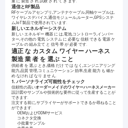
重 に 製造 さ れ 試験 さ れ て き ます.
通信とRF製品
RFケーブルアセンブリ,アンテナケーブル,同軸ケーブルは,
ワイヤレスデバイス,通信モジュール,ルーター,GPSシステ
ム,IoT製品で使用されています.
新しいエネルギーシステム
新しい エネルギー 機器 に は,電池,コントローラ,インバー
ター,その他の 電気 システム に 必要な 信頼 できる 電源 ケ
ーブル の 組み立て と 信号 帯 が 必要 です.
適正 な カスタム ワイヤー ハーネス
製造 業 者 を 選ぶ こと
供給者 を 選ぶ とき,価格 だけ で は なく,エンジニアリング
能力,品質 管理,コミュニケーション 効率,生産 能力 も 確か
め なけれ ば なり ませ ん.
1. パーソナライズ可能性をチェック
信頼性の高い
オーダーメイドのワイヤーハーネスメーカー
設計図やサンプルや技術的な要件に従って生産することが
家
できます.
注文する前に,サプライヤーがサポートできるか尋ねること
張家港市RY電子CO.、株式会社（www.cable-antenna.com）
ができます.
プロダクト
2016年に創設されて、設計し、製造のケーブルで通信するプロダ
OEMおよびODMサービス
クトおよびコミュニケーション アンテナに焦点を合わせられる。
コネクタ交換
それは製品の範囲をを含む開発した:
ビデオ
小批量サンプル
1. harness&Cableアセンブリをワイヤーで縛ること: