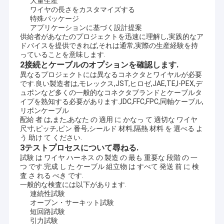
大量生産
電線の馬具、LVDS/LCDケーブル、送電線、USBケーブル、
私達について
ワイヤの長さをカスタマイズする
commucationケーブル、RFケーブル、平らなリボン・ケーブ
特殊パッケージ
ル、注文のケーブル会議およびワイヤー馬具、等
アプリケーションに基づく設計提案
工場旅行
供給者があなたのプロジェクトを迅速に理解し,実践的なア
2. OEMおよびODMのアンテナの多種多様:
ドバイスを提供できれば,それは通常,実際の生産経験を持
VHF、UHF、Wi-Fi、3G、4G、5G、RFID、主義、NB-IOT、GPS、
私達に連絡して下さい
っていることを意味します.
GLONASS、BEIDOU等
2接続とケーブルのオプションを確認します.
「実用的な完全性、最もよいサービス」は、誠意をこめてよりよ
い未来の顧客に協力することを望む。
異なるプロジェクトには異なるコネクタとワイヤルが必要
ニュース
です.良い製造者は,モレックス,JST,ヒロゼ,JAE,TE,I-PEX,デ
ュポンなど多くの一般的なコネクタブランドとケーブルタ
場合
イプを熟知する必要があります.,IDC,FFC,FPC,同軸ケーブル,
リボンケーブル
引用を要求して下さい
配給 者 は,また,あなた の 適用 に かなっ て 適切な ワイヤ
尺寸,ピッチ,ピン 番号,シールド 材料,隔熱 材料 を 選べる よ
う 助け て ください.
3テストプロセスについて尋ねる.
試験 は ワイヤ ハーネス の 製造 の 最も 重要な 段階 の 一
注文ワイヤー馬具
つ です.完成 し た ケーブル 組立物 は すべて 発送 前 に 検
査 さ れる べき です.
一般的な検査には以下があります.
LVDS のケーブル会議
連続性試験
オープン・サーキット試験
カスタム ケーブル ・ アセンブリ
短回路試験
引力試験