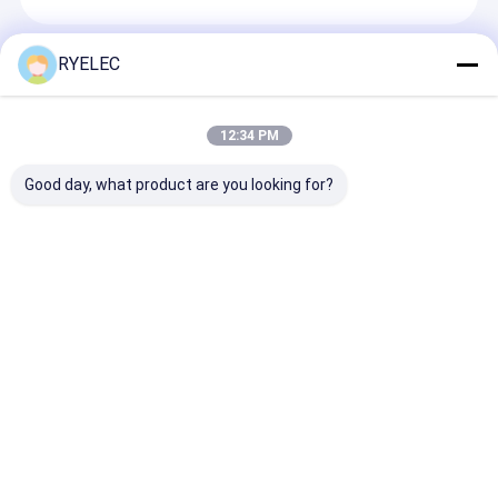
Recommended Products
RYELEC
12:34 PM
Good day, what product are you looking for?
C091-31H014-100-2
RY 8mm 25pcs ソルダ
オーダーメイド
耐久性のある男性女性
ーレスLEDテープライ
430251000 M
接続ケーブル 14ピン航
トコネクタ 2ピンスク
10ピン 20ピン
空プラグセンサーケー
リューダウンターミナ
ロフィット 3.0
ブル 産業用グレードの
ルブロックコネクタ ス
ら男性 直線 ク
お問い合わせを送信
お問い合わせを送信
お問い合わせ
ワイヤリングハーネス
トライプライトのため
ネクタ 鋳造ケ
C091
のLEDコネクタ
ーミナルワイヤ
ネス
Desktop Site
ホーム
企業情報
お問い合わせ
サイトマップ
プライバシー規約
品質
注文ワイヤー馬具
中国工場.Copyright © 2026 Zhangjiagang RY
Electronic CO.,LTD. All Rights Reserved.