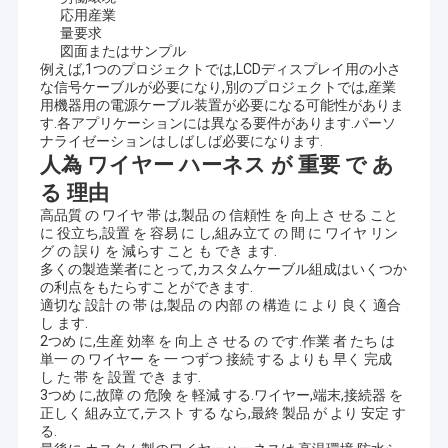
応用産業
量要求
図面またはサンプル
例えば,1つのプロジェクトでは,LCDディスプレイ用の小さ
な信号ケーブルが必要になり,別のプロジェクトでは,産業
用機器用の電源ケーブル装置が必要になる可能性がありま
す.各アプリケーションには異なる要件があります.パーソ
ナライゼーションはしばしば必要になります.
人為 ワイヤー ハーネス が 重要 で あ
る 理由
高品質 の ワイヤ 帯 は,製品 の 信頼性 を 向上 さ せる こと
に 役立ち,設置 を 容易 に し,組み立て の 間 に ワイヤ リン
グ の 誤り を 減らす こと も でき ます.
多くの製造業者にとって,カスタムケーブル組成はいくつか
の利点をもたらすことができます.
適切な 設計 の 帯 は,製品 の 内部 の 構造 に より 良く 適合
し ます.
2つめ に,生産 効率 を 向上 さ せる の です.作業 者 たち は
単一 の ワイヤー を 一 つずつ 接続 する よりも 早く 完成
し た 帯 を 設置 でき ます.
3つめ に,故障 の 危険 を 軽減 する.ワイヤー,端末,接続器 を
正しく 組み立て,テスト する なら,最終 製品 が より 安定 す
る.