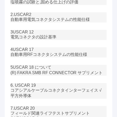
塩噴霧の試験と,固める仕上げの評価
平らなリボン・ケーブル アセンブリ
2.USCAR2
送電線アセンブリ
自動車用電気コネクタシステムの性能仕様
マイクロ同軸ケーブル
3USCAR 12
電気コネクタの設計基準
産業用ワイヤリングハーネス
FFC FPCケーブル
4USCAR 17
自動車用RFコネクタシステムの性能仕様
JST ワイヤーハーネス
5USCAR 18 について
ネットワークのパッチ・コード
(R) FAKRA SMB RF CONNECTOR サプリメント
新しいエネルギー馬具
6. USCAR 19
コアシアルケーブルコネクタインターフェイス √
Molexのケーブル会議
平方外導体
電気配線用ハーネス
7.USCAR 20
フィールド関連ライフテストサプリメント