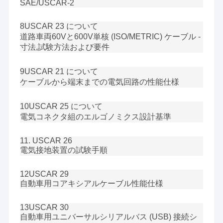
円形接続器
SAE/USCAR-2
usbのデータ ケーブル
8USCAR 23 について
道路車両60Vと600V単核 (ISO/METRIC) ケーブル -
RFケーブルアセンブリ
寸法,試験方法および要件
アンテナ
9USCAR 21 について
ケーブルから端末までの電気回路の性能仕様
10USCAR 25 について
電気コネクタ組のエルゴノミクス設計基準
11. USCAR 26
電気接地装置の試験手順
12USCAR 29
自動車用コアキシアルケーブル性能仕様
13USCAR 30
自動車用ユニバーサルシリアルバス (USB) 接続シ