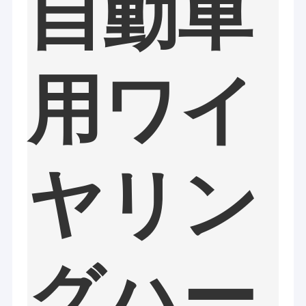
自動車
用ワイ
ヤリン
家
張家港市RY電子CO.、株式会社（www.cable-antenna.com）
プロダクト
2016年に創設されて、設計し、製造のケーブルで通信するプロダ
グハー
クトおよびコミュニケーション アンテナに焦点を合わせられる。
それは製品の範囲をを含む開発した:
ビデオ
1. harness&Cableアセンブリをワイヤーで縛ること: