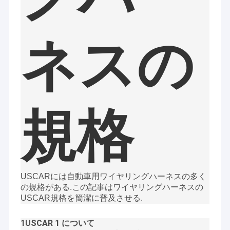
電線の馬具、LVDS/LCDケーブル、送電線、USBケーブル、
私達について
commucationケーブル、RFケーブル、平らなリボン・ケーブ
ル、注文のケーブル会議およびワイヤー馬具、等
工場旅行
ネスの
2. OEMおよびODMのアンテナの多種多様:
VHF、UHF、Wi-Fi、3G、4G、5G、RFID、主義、NB-IOT、GPS、
私達に連絡して下さい
GLONASS、BEIDOU等
「実用的な完全性、最もよいサービス」は、誠意をこめてよりよ
い未来の顧客に協力することを望む。
ニュース
場合
規格
引用を要求して下さい
注文ワイヤー馬具
USCARには自動車用ワイヤリングハーネスの多く
の規格がある.この記事はワイヤリングハーネスの
LVDS のケーブル会議
USCAR規格を簡潔に普及させる.
カスタム ケーブル ・ アセンブリ
1USCAR 1 について