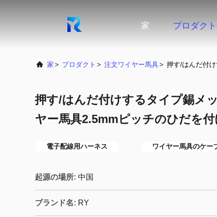
家
プロダクト
家
>
プロダクト
>
注文ワイヤー馬具
>
押す/はんだ付
押す/はんだ付けするタイプ錫メ
ヤー馬具2.5mmピッチのひだを
電子配線用ハーネス
ワイヤー馬具のケー
起源の場所:
中国
ブランド名:
RY