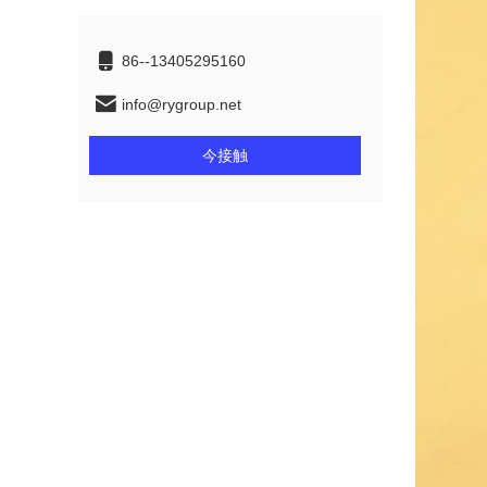
86--13405295160
info@rygroup.net
今接触