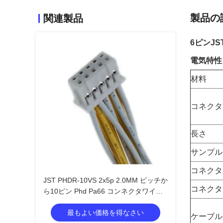
製品の
関連製品
6ピンJS
電気特性
材料
コネクタ
長さ
サンプル
コネクタ
JST PHDR-10VS 2x5p 2.0MM ピッチか
コネクタ
ら10ピン Phd Pa66 コンネクタワイヤ
ハーネス 1007 26awgケーブル
最もよい価格を得なさい
ケーブル