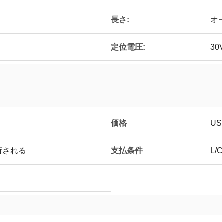
長さ:
オ
定位電圧:
30
価格
US
支払条件
荷される
L