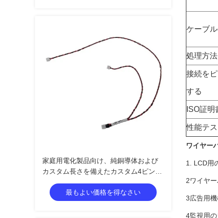
ケーブル
処理方法
接続をピ
する
ISO証明
性能テス
ワイヤー
家庭用電化製品向け、純銅導体および
1. LC
カスタム長さを備えたカスタム4ピン
2ワイヤー
JST GH 1.25mmワイヤーハーネス
最もよい価格を得なさい
3広告用
4監視用