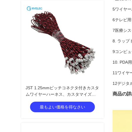
5ワイヤ
6テレビ
7医療シ
8. ラッ
9コンピ
10. P
11ワイヤ
12デジ
JST 1.25mmピッチコネクタ付きカスタ
商品の詳
ムワイヤーハーネス、カスタマイズさ
れた長さ、ISO9001認証電子ワイヤー
最もよい価格を得なさい
ハーネス