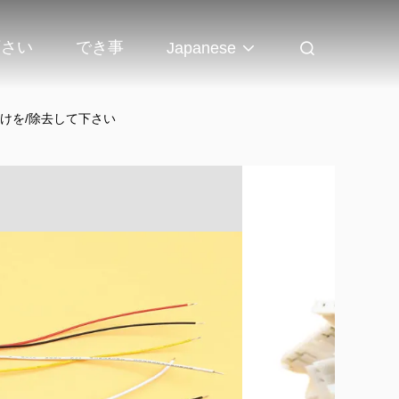
下さい
でき事
Japanese
けを/除去して下さい