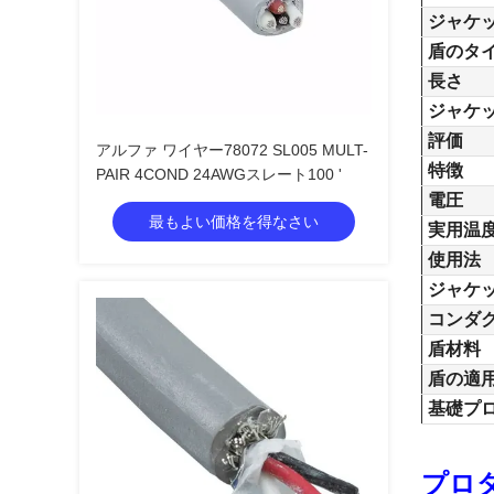
ジャケ
盾のタ
長さ
ジャケ
評価
アルファ ワイヤー78072 SL005 MULT-
特徴
PAIR 4COND 24AWGスレート100 '
電圧
最もよい価格を得なさい
実用温
使用法
ジャケ
コンダ
盾材料
盾の適
基礎プ
プロ