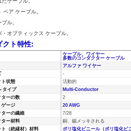
れたケーブル。
 ペア ケーブル。
ーブル。
バ・オプティックス ケーブル。
ダクト特性:
ケーブル、ワイヤー
多数のコンダクター ケーブル
アルファ ワイヤー
ズ
-
クト状態
活動的
 タイプ
Multi-Conductor
クターの数
2
・ゲージ
20 AWG
クターの繊維
7/28
クター材料
銅、錫メッキされる
ット（絶縁材）材料
ポリ塩化ビニール（ポリ塩化ビ