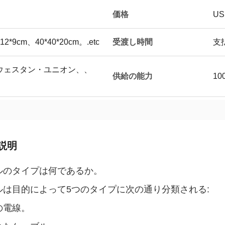
価格
US
受渡し時間
*9cm、40*40*20cm。.etc
支
al、ウェスタン・ユニオン、、
供給の能力
10
説明
ルのタイプは何であるか。
ルは目的によって5つのタイプに次の通り分類される:
の電線。