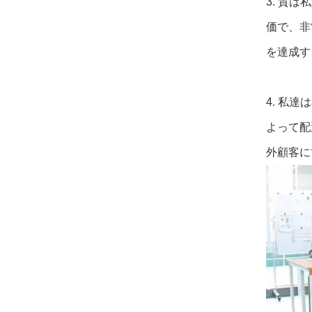
3. 質
価で、非
を達成す
4. 私
よって配
外顧客に