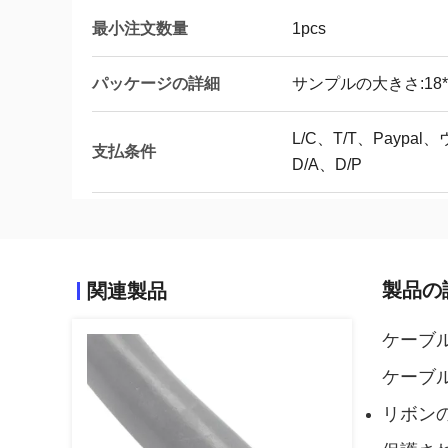
最小注文数量
1pcs
パッケージの詳細
サンプルの大きさ:18*12
L/C、T/T、Payp
支払条件
D/A、D/P
製品の
関連製品
ケーブ
ケーブ
リボン