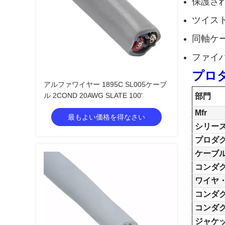
保護さ
ツイスト
同軸ケ
ファイ
プロ
アルファワイヤー 1895C SL005ケーブ
ル 2COND 20AWG SLATE 100'
部門
Mfr
最もよい価格を得なさい
シリー
プロダ
ケーブル
コンダ
ワイヤ
コンダ
コンダ
ジャケ