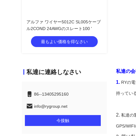
アルファ ワイヤー5012C SL005ケーブ
ル2COND 24AWGのスレート100 '
最もよい価格を得なさい
私達に連絡しなさい
私達の会
1.
RYの
持ってい
86--13405295160
info@rygroup.net
2.
私達の
今接触
GPS/W