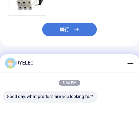
20AWG*6COD6.4mmブラック
続行
推薦されたプロダクト
RYELEC
5:34 PM
Good day, what product are you looking for?
カスタム 8ピン 12P
JST PHDR-10VS
家庭用電化製品
Molex 3.0 ピッチ ワイ
2x5p 2.0MM ピッチか
純銅導体および
ヤーハーネス、300V
ら10ピン Phd Pa66 コ
ム長さを備えた
2464 24AWG PVCケ
ンネクタワイヤ ハーネ
ム4ピンJST G
ーブル、カスタム長
ス 1007 26awgケーブ
1.25mmワイ
ベストプライス
ベストプライス
ベストプラ