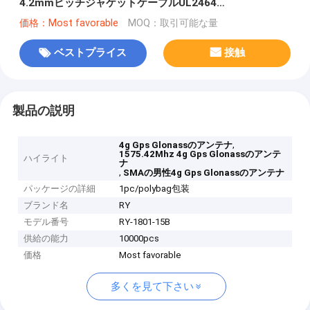
4.2mmピッチジャケットケーブルUL2464
20AWG*6COD6.4mmブラック
価格：Most favorable
MOQ：取引可能な量
ベストプライス
接触
製品の説明
,
4g Gps Glonassのアンテナ
1575.42Mhz 4g Gps Glonassのアンテ
ハイライト
ナ
,
SMAの男性4g Gps Glonassのアンテナ
パッケージの詳細
1pc/polybag包装
ブランド名
RY
モデル番号
RY-1801-15B
供給の能力
10000pcs
価格
Most favorable
多くを見て下さい