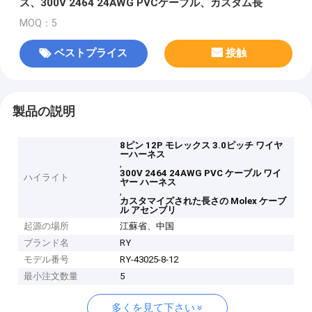
ス、300V 2464 24AWG PVCケーブル、カスタム長
MOQ：5
ベストプライス
接触
製品の説明
8ピン 12P モレックス 3.0ピッチ ワイヤ
ーハーネス
,
300V 2464 24AWG PVC ケーブル ワイ
ハイライト
ヤー ハーネス
,
カスタマイズされた長さの Molex ケーブ
ル アセンブリ
起源の場所
江蘇省、中国
ブランド名
RY
モデル番号
RY-43025-8-12
最小注文数量
5
多くを見て下さい