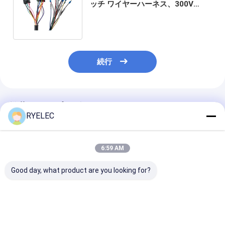
ッチ ワイヤーハーネス、300V
2464 24AWG PVCケーブル、カス
タム長
続行
推薦されたプロダクト
RYELEC
6:59 AM
Good day, what product are you looking for?
JST PHDR-10VS
家庭用電化製品向け、
JST 1.25m
2x5p 2.0MM ピッチか
純銅導体およびカスタ
ネクタ付きカス
ら10ピン Phd Pa66 コ
ム長さを備えたカスタ
イヤーハーネス