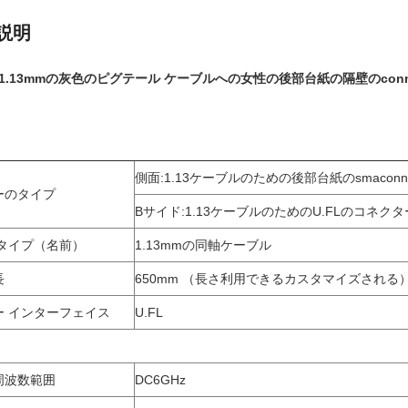
説明
fl 1.13mmの灰色のピグテール ケーブルへの女性の後部台紙の隔壁のconne
側面:1.13ケーブルのための後部台紙のsmaconne
ーのタイプ
Bサイド:1.13ケーブルのためのU.FLのコネク
 タイプ（名前）
1.13mmの同軸ケーブル
長
650mm （長さ利用できるカスタマイズされる
ー インターフェイス
U.FL
周波数範囲
DC6GHz