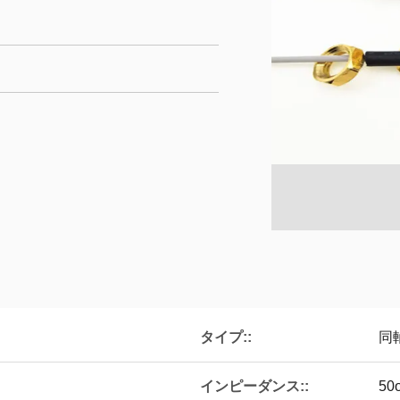
タイプ::
同
インピーダンス::
50