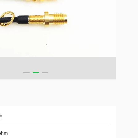
軸
ohm