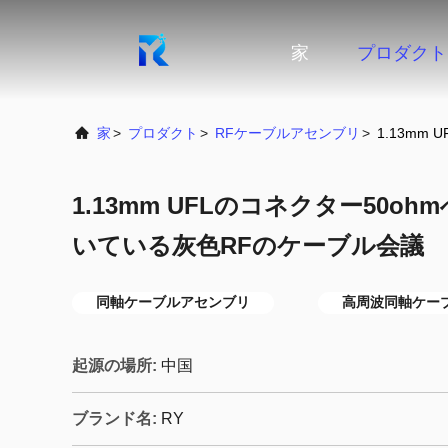
家
プロダクト
家
>
プロダクト
>
RFケーブルアセンブリ
>
1.13mm
1.13mm UFLのコネクター50o
いている灰色RFのケーブル会議
同軸ケーブルアセンブリ
高周波同軸ケー
起源の場所:
中国
ブランド名:
RY