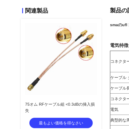
製品の
関連製品
smaのu
電気特徴
コネクタ
ケーブル
ケーブル
コネクタ
75オム RFケーブル組 <0.3dBの挿入損
電気
失
典型的な
最もよい価格を得なさい