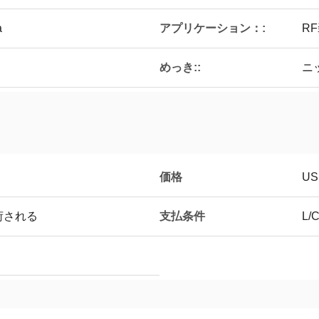
アプリケーション：:
a
R
めっき::
ニ
価格
US
支払条件
荷される
L