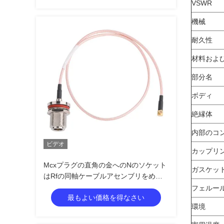
VSWR
機械
耐久性
材料およ
部分名
ボディ
絶縁体
内部のコ
ビデオ
カップリン
Mcxプラグの直角の金へのNのソケット
ガスケッ
はRfの同軸ケーブルアセンブリをめっ
きした
フェルー
最もよい価格を得なさい
環境