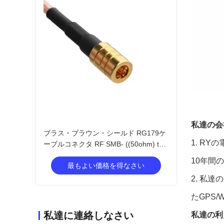
私達の会
ブラス・ブラウン・シールド RG179ケ
1.
RYの
ーブルコネクタ RF SMB- ((50ohm) to
SMB-75 ((750hm) コネクタ
10年間
最もよい価格を得なさい
2.
私達の
たGPS/
私達に連絡しなさい
私達の利