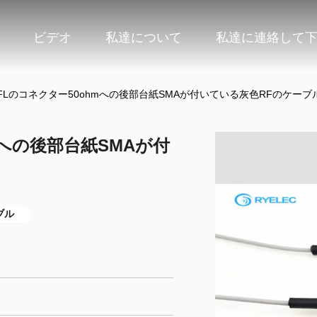
ビデオ
私達について
私達に連絡して
 UFLのコネクター50ohmへの後部台紙SMAが付いている灰色RFのケーブ
hmへの後部台紙SMAが付
ブル