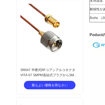
実用温度
耐候性が
RoHs （2
Poduct
SR047 半硬式RFコアシアルコネクタ
VITA 67 SMPM直結式プラグからSMA
男性直結式プラグ
最もよい価格を得なさい