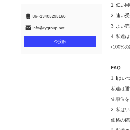
1.
低いMO
2.
速い受
86--13405295160
3.
よい売
info@rygroup.net
4.
私達は
今接触
•100
FAQ:
1. Iは
私達は通
先順位を
2. 私
価格の確