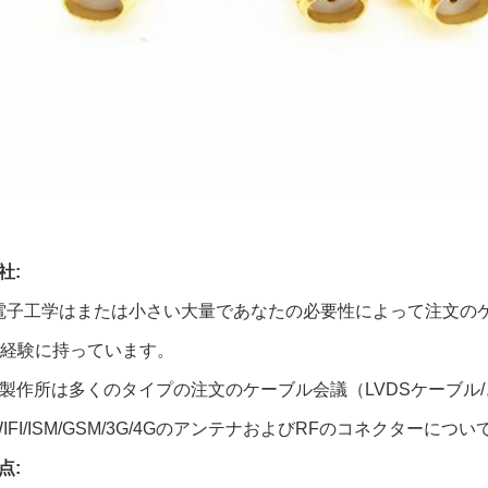
社:
電子工学はまたは小さい大量であなたの必要性によって注文の
の経験に持っています。
製作所は多くのタイプの注文のケーブル会議（LVDSケーブル/きっ
WIFI/ISM/GSM/3G/4GのアンテナおよびRFのコネクター
点: