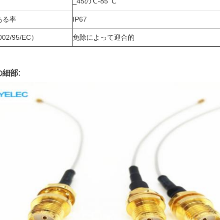
_45の℃-85 ℃
ある率
IP67
002/95/EC）
免除によって迎合的
の細部: