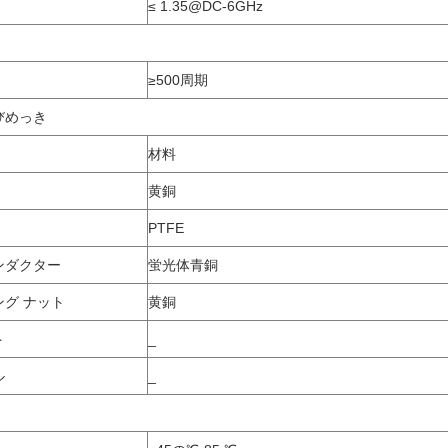
≤ 1.35@DC-6GHz
≥500周期
びめっき
材料
黄銅
PTFE
ンダクター
蛍光体青銅
グ ナット
黄銅
ト
_
ル
_