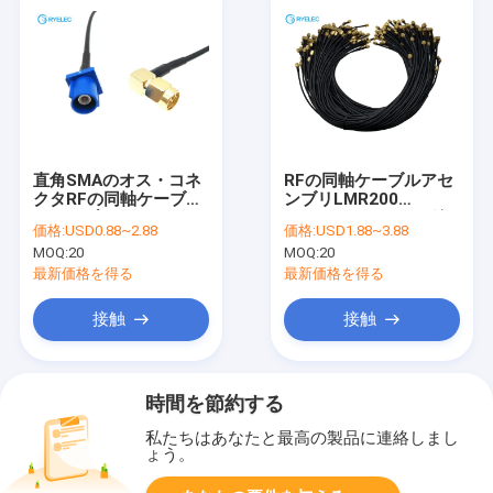
直角SMAのオス・コネ
RFの同軸ケーブルアセ
クタRFの同軸ケーブル
ンブリLMR200
アセンブリへのRG174
LMR195ジャンパー線
価格:
USD0.88~2.88
価格:
USD1.88~3.88
Fakra
のための男性を差し込
MOQ:
20
MOQ:
20
むSMAの男性
最新価格を得る
最新価格を得る
接触
接触
時間を節約する
私たちはあなたと最高の製品に連絡しまし
ょう。