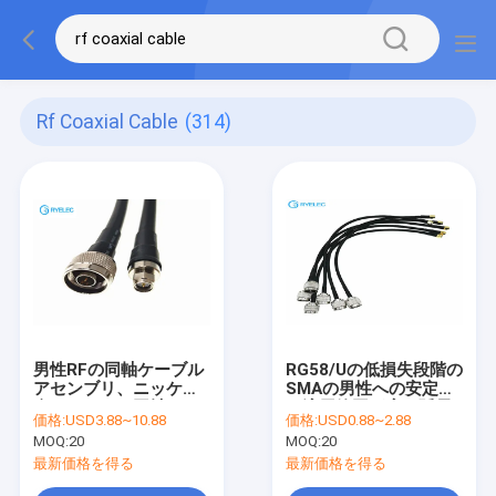
Rf Coaxial Cable
(314)
男性RFの同軸ケーブル
RG58/Uの低損失段階の
アセンブリ、ニッケル/
SMAの男性への安定し
金のアンテナ同軸ケー
た適用範囲が広い延長
価格:
USD3.88~10.88
価格:
USD0.88~2.88
ブルへの男性
RF同軸ケーブルNの男
MOQ:
20
MOQ:
20
性
最新価格を得る
最新価格を得る