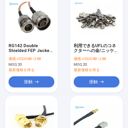
RG142 Double
利用できるUFLのコネ
Shielded FEP Jacket
クターへの金/ニッケル
RF Coaxial Cable
メッキ1.13mm RFの同
価格:
USD0.88~2.88
価格:
USD0.88~2.88
With N Male To N
軸ケーブルFME
MOQ:
20
MOQ:
20
Female Connector
最新価格を得る
最新価格を得る
接触
接触
家
プロダクト
ビデオ