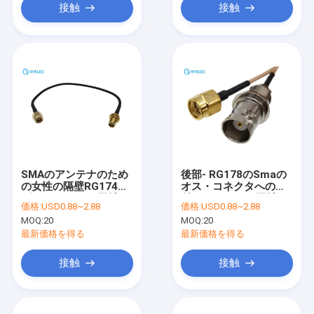
接触
接触
SMAのアンテナのため
後部- RG178のSmaの
の女性の隔壁RG174の
オス・コネクタへの取
ピグテールRFの同軸ケ
付けられたRfの同軸ケ
価格:
USD0.88~2.88
価格:
USD0.88~2.88
ーブルへのSMAの男性
ーブルBNCの女性
MOQ:
20
MOQ:
20
最新価格を得る
最新価格を得る
接触
接触