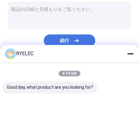
平らなリボン・ケーブル アセンブリ
送電線アセンブリ
マイクロ同軸ケーブル
続行
産業用ワイヤリングハーネス
RYELEC
FFC FPCケーブル
私たちのカテゴリー
JST ワイヤーハーネス
4:19 AM
ネットワークのパッチ・コード
Good day, what product are you looking for?
新しいエネルギー馬具
Molexのケーブル会議
注文ワイヤー馬具
LVDS のケーブル会議
カスタム ケーブ
電気配線用ハーネス
アセンブリ