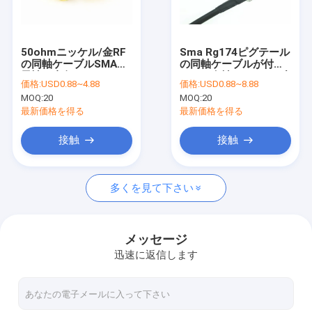
私達について
工場旅行
50ohmニッケル/金RF
Sma Rg174ピグテール
の同軸ケーブルSMAの
の同軸ケーブルが付い
私達に連絡して下さい
男性の直角およびメス
ている女性RFのケーブ
価格:
USD0.88~4.88
価格:
USD0.88~8.88
コネクタ
ル会議への女性
MOQ:
20
MOQ:
20
ニュース
最新価格を得る
最新価格を得る
場合
接触
接触
引用を要求して下さい
多くを見て下さい
注文ワイヤー馬具
メッセージ
迅速に返信します
LVDS のケーブル会議
カスタム ケーブル ・ アセンブリ