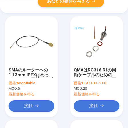
あなたの要件を与える
SMAのルーターへの
QMAはRG316 Rfの同
1.13mm IPEXはめっき
軸ケーブルのための
されたRFの同軸ケーブ
UFLの女性に女性の隔
価格:
negotiable
価格:
USD0.88~2.88
ルの金を変更した
壁コネクターのはんだ
MOQ:
5
MOQ:
20
を防水します
最新価格を得る
最新価格を得る
接触
接触