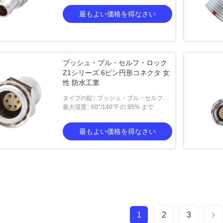
最もよい価格を得なさい
プッシュ・プル・セルフ・ロック
Z1シリーズ 6ピン円形コネクタ 女
性 防水工業
タイプの錠:: プッシュ・プル・セルフ・
ロック型
最大湿度:: 60°/140°F の 95% まで
最もよい価格を得なさい
1
2
3