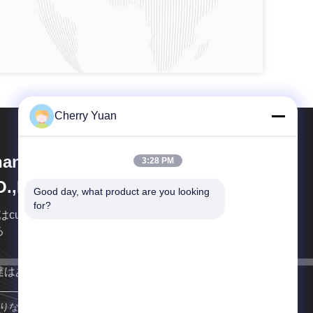
Cherry Yuan
angjiagang RY Electronic
3:28 PM
O.,LTD
Good day, what product are you looking 
for?
はcustomer-oriented、市場志向の」目的に常に付着
る
達はあなたにできるだけ早く戻る。
参加しなさい