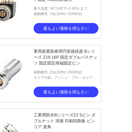
最大湿度:: 60°/140°F の 95% まで
振動耐性: 15g [10Hz~2000Hz]
最もよい価格を得なさい
軍用産業医療用円形接続器 Bシリ
ーズ Z19 16P 固定ダブルパスナッ
ツ 固定固定両端固定ピン
振動耐性: 15g [10Hz~2000Hz]
タイプの錠:: プッシュ・プル・セルフ・
ロック型
最もよい価格を得なさい
工業用防水BシリーズZ2 5ピン ダ
ブルナット 溶接 印刷回路板 ピン
コア 直角