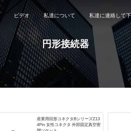
ビデオ
私達について
私達に連絡して
円形接続器
産業用回形コネクタBシリーズZ13
4Pin 女性コネクタ 外部固定真空密
閉ソケット