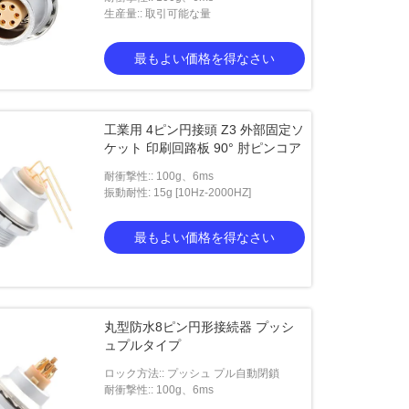
生産量:: 取引可能な量
最もよい価格を得なさい
工業用 4ピン円接頭 Z3 外部固定ソ
ケット 印刷回路板 90° 肘ピンコア
耐衝撃性:: 100g、6ms
振動耐性: 15g [10Hz-2000HZ]
最もよい価格を得なさい
丸型防水8ピン円形接続器 プッシ
ュプルタイプ
ロック方法:: プッシュ プル自動閉鎖
耐衝撃性:: 100g、6ms