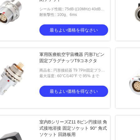
シールド性能:: 75dB ((10MHz) 40dB
((1GHz)
耐衝撃性:: 100g、6ms
最もよい価格を得なさい
軍用医療航空宇宙機器 円形7ピン
固定プラグナッツT9コネクタ
商品名:: 円形接続器 T9 7Pin固定プラグ
ナッツ固定
最大湿度:: 60°C/140°F で 95% まで
最もよい価格を得なさい
室内BシリーズZ11 8ピン円接頭 角
式接地溶接 固定ソケット 90° 角式
ソケット 回路板用