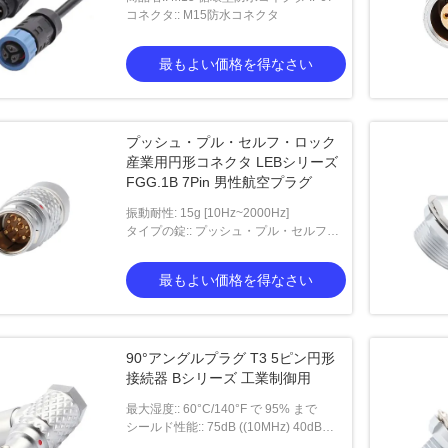
コネクタ:: M15防水コネクタ
最もよい価格を得なさい
プッシュ・プル・セルフ・ロック
産業用円形コネクタ LEBシリーズ
FGG.1B 7Pin 男性航空プラグ
振動耐性: 15g [10Hz~2000Hz]
タイプの錠:: プッシュ・プル・セルフ・
ロック型
最もよい価格を得なさい
90°アングルプラグ T3 5ピン円形
接続器 Bシリーズ 工業制御用
最大湿度:: 60°C/140°F で 95% まで
シールド性能:: 75dB ((10MHz) 40dB
((1GHz)