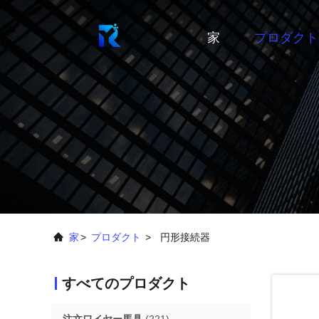
家
プロダクト
家
>
プロダクト
>
円形接続器
すべてのプロダクト