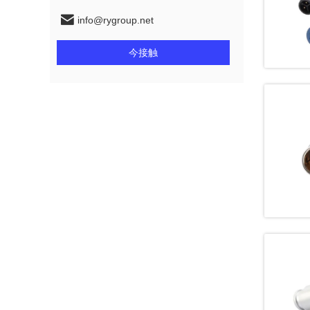
info@rygroup.net
今接触