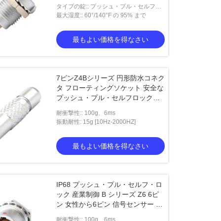
タイプの錠:: プッシュ・プル・セルフ・
ロック型
最大湿度:: 60°/140°F の 95% まで
最もよい価格を得なさい
7ピンZ4Bシリーズ 円形防水コネク
タ フローティングソケット 安全な
プッシュ・プル・セルフロックシ
ステム
耐衝撃性:: 100g、6ms
振動耐性: 15g [10Hz-2000HZ]
最もよい価格を得なさい
IP68 プッシュ・プル・セルフ・ロ
ック 産業制御 B シリーズ Z6 6ピ
ン 女性から6ピン 信号センサー 円
形コネクター
耐衝撃性:: 100g、6ms