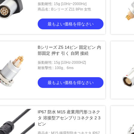
振動耐性: 15g [10Hz~2000Hz]
商品名:: Bシリーズ Z11 8Pin 女性
最もよい価格を得なさい
Bシリーズ Z5 14ピン 固定ピン 内
部固定 押す 引く 自閉 接続
振動耐性: 15g [10Hz-2000HZ]
耐衝撃性:: 100g、6ms
最もよい価格を得なさい
IP67 防水 M15 産業用円形コネク
タ 溶接型アセンブリコネクタ 2 3
ピン
商品名:: M15 循環型防水コネクタ IP67