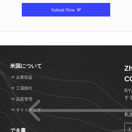
Submit Now
米国について
Zh
企業収益
C
工場旅行
RY
す
品質管理
サイトマップ
私
でき事