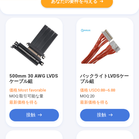
あなたの要件を与える
500mm 30 AWG LVDS
バックライトLVDSケー
ケーブル組
ブル組
価格:
Most favorable
価格:
USD0.88~6.88
MOQ:
取引可能な量
MOQ:
20
最新価格を得る
最新価格を得る
接触
接触