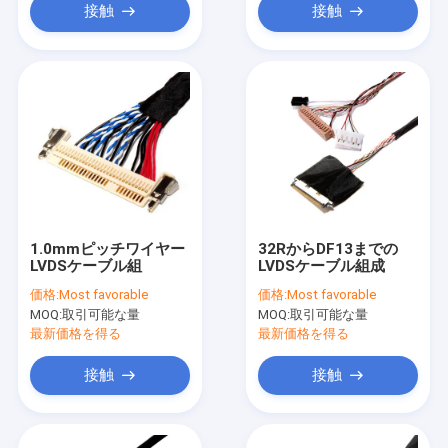
接触
接触
1.0mmピッチワイヤー
32RからDF13までの
LVDSケーブル組
LVDSケーブル組成
価格:
Most favorable
価格:
Most favorable
MOQ:
取引可能な量
MOQ:
取引可能な量
最新価格を得る
最新価格を得る
接触
接触