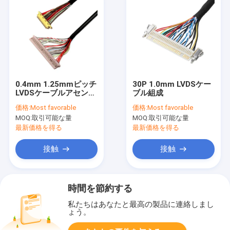
0.4mm 1.25mmピッチ
30P 1.0mm LVDSケー
LVDSケーブルアセンブ
ブル組成
リ
価格:
Most favorable
価格:
Most favorable
MOQ:
取引可能な量
MOQ:
取引可能な量
最新価格を得る
最新価格を得る
接触
接触
時間を節約する
私たちはあなたと最高の製品に連絡しまし
ょう。