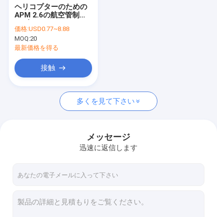
ヘリコプターのための
APM 2.6の航空管制ケ
ーブルの DF13 20cm
価格:
USD0.77~8.88
4P/5P/6P RCの部品の
MOQ:
20
Lvdsケーブル
最新価格を得る
接触
多くを見て下さい
メッセージ
迅速に返信します