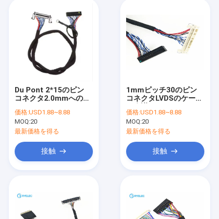
Du Pont 2*15のピン
1mmピッチ30のピン
コネクタ2.0mmへの
コネクタLVDSのケーブ
UL1571 28AWG Lvds
ル会議はJAE FI -
価格:
USD1.88~8.88
価格:
USD1.88~8.88
の表示ケーブル30 Pin
X30HL --を取り替えま
MOQ:
20
MOQ:
20
1.0mm
す
最新価格を得る
最新価格を得る
接触
接触