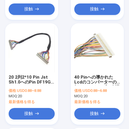
円形接続器
接触
接触
usbのデータ ケーブル
RFケーブルアセンブリ
アンテナ
20 2列2*10 Pin Jst
40 Pinへの導かれた
Sh1.0へのPin DF19G-
Lcdのコンバーターの
20S-1C BLD2-20
虹LVDSのケーブル会議
価格:
USD0.88~8.88
価格:
USD0.88~6.88
1.0mm Lvdsの表示ケ
の 30 Pinのプラグ
MOQ:
20
MOQ:
20
ーブル
DF13-40DP
最新価格を得る
最新価格を得る
接触
接触