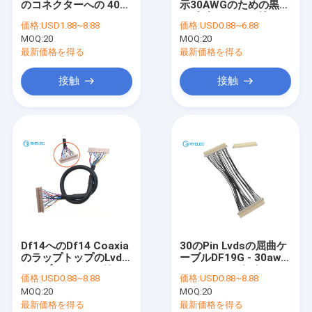
のコネクターへの 40
示30AWGのための黒
平らなリボン・ケーブル アセンブリ
Pin DF13のコネクター
い/灰色のひだが付く
価格:
USD1.88~8.88
価格:
USD0.88~6.88
LVDSのケーブル会議
LVDSのケーブル会議
MOQ:
送電線アセンブリ
20
MOQ:
20
最新価格を得る
最新価格を得る
マイクロ同軸ケーブル
接触
接触
産業用ワイヤリングハーネス
FFC FPCケーブル
JST ワイヤーハーネス
ネットワークのパッチ・コード
新しいエネルギー馬具
Df14へのDf14 Coaxia
30のPin Lvdsの屈曲ケ
Molexのケーブル会議
のラップトップのLvds
ーブルDF19G - 30awg
ケーブル20pへのリモ
のTV/DVDのための
価格:
USD0.88~8.88
価格:
USD0.88~8.88
コンの航空機のための
DF19G-30Sへの30S
電気配線用ハーネス
MOQ:
20
MOQ:
20
20 Pin
1.0mmピッチ
最新価格を得る
最新価格を得る