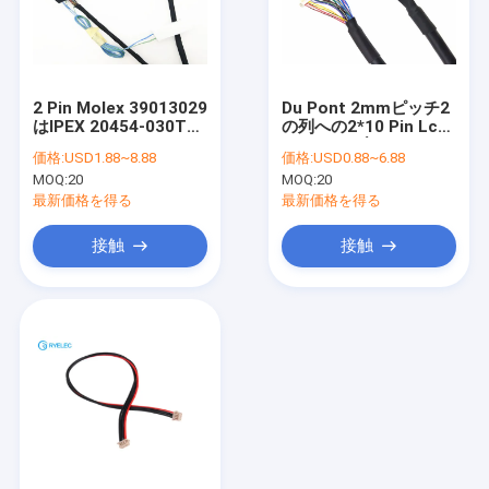
2 Pin Molex 39013029
Du Pont 2mmピッチ2
はIPEX 20454-030Tに
の列への2*10 Pin Lcd
Lcd Lvdsのタクシーの
Lvdsケーブルの
価格:
USD1.88~8.88
価格:
USD0.88~6.88
エースを50399-04071
DF19G-20S-1C 20 Pin
MOQ:
20
MOQ:
20
導きました
のひだターミナル
最新価格を得る
最新価格を得る
接触
接触