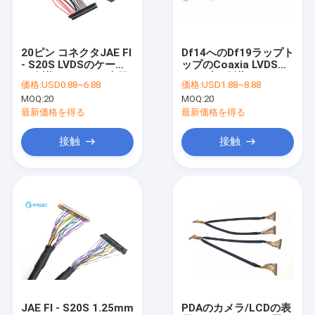
私達について
工場旅行
20ピン コネクタJAE FI
Df14へのDf19ラップト
- S20S LVDSのケーブ
ップのCoaxia LVDSの
私達に連絡して下さい
ル会議LED LCDの表示
ケーブル会議20 Pinへ
価格:
USD0.88~6.88
価格:
USD1.88~8.88
の台紙
のLCD表示のための20
MOQ:
20
MOQ:
20
Pin
ニュース
最新価格を得る
最新価格を得る
場合
接触
接触
引用を要求して下さい
注文ワイヤー馬具
LVDS のケーブル会議
カスタム ケーブル ・ アセンブリ
JAE FI - S20S 1.25mm
PDAのカメラ/LCDの表