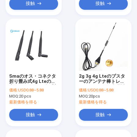
接触
接触
Smaのオス・コネクタ
2g 3g 4g Lteのブスタ
折り畳み式4g Lteの屋
ーのアンテナ棒トレー
内アンテナSMAゴム製
ラーのアンテナ自動販
価格:
USD0.88~5.88
価格:
USD0.88~5.88
棒200mm高さ
売機10dbiねじ台紙
MOQ:
20 pcs
MOQ:
20pcs
最新価格を得る
最新価格を得る
接触
接触