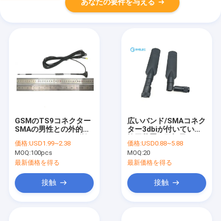
あなたの要件を与える
GSMのTS9コネクター
広いバンド/SMAコネク
SMAの男性との外的な
ター3dbiが付いている
ルーター4G LTEの磁気
旋回装置の双極子のか
価格:
USD1.99~2.38
価格:
USD0.88~5.88
アンテナ2700 MHz
い4G LTEアンテナ
MOQ:
100pcs
MOQ:
20
5dBi
最新価格を得る
最新価格を得る
接触
接触