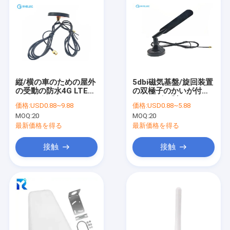
縦/横の車のための屋外
5dbi磁気基盤/旋回装置
の受動の防水4G LTEの
の双極子のかいが付い
アンテナ
ているゴム製アヒル4G
価格:
USD0.88~9.88
価格:
USD0.88~5.88
LTEのアンテナ
MOQ:
20
MOQ:
20
最新価格を得る
最新価格を得る
接触
接触
家
プロダクト
ビデオ