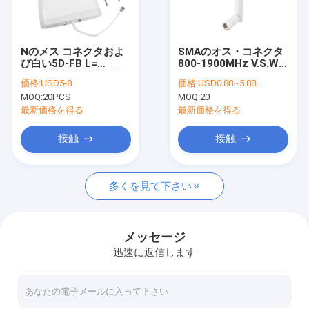
私達について
工場旅行
Nのメス コネクタおよ
SMAのオス・コネクタ
び白い5D-FB L=
800-1900MHz V.S.W.R
私達に連絡して下さい
300mmの分界線が付い
<1.5が付いている4G
価格:
USD5-8
価格:
USD0.88~5.88
ている4G LTEの八木の
LTEの円のアンテナ
MOQ:
20PCS
MOQ:
20
アンテナ
ニュース
最新価格を得る
最新価格を得る
場合
接触
接触
引用を要求して下さい
多くを見て下さい
注文ワイヤー馬具
メッセージ
迅速に返信します
LVDS のケーブル会議
カスタム ケーブル ・ アセンブリ