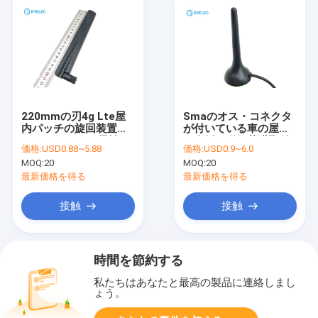
220mmの刃4g Lte屋
Smaのオス・コネクタ
内パッチの旋回装置の
が付いている車の屋根
アンテナSmaの男性の
の台紙か磁気基礎取付
価格:
USD0.88~5.88
価格:
USD0.9~6.0
終了
け4G Lteのマイクロ ア
MOQ:
20
MOQ:
20
ンテナ
最新価格を得る
最新価格を得る
接触
接触
時間を節約する
私たちはあなたと最高の製品に連絡しまし
ょう。