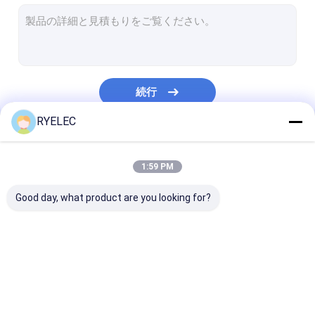
平らなリボン・ケーブル アセンブリ
送電線アセンブリ
マイクロ同軸ケーブル
続行
産業用ワイヤリングハーネス
RYELEC
FFC FPCケーブル
私たちのカテゴリー
JST ワイヤーハーネス
1:59 PM
ネットワークのパッチ・コード
Good day, what product are you looking for?
新しいエネルギー馬具
Molexのケーブル会議
注文ワイヤー馬具
LVDS のケーブル会議
カスタム ケーブ
電気配線用ハーネス
アセンブリ