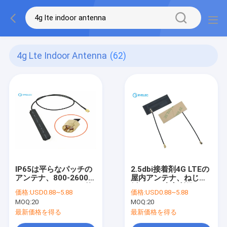
4g Lte Indoor Antenna
(62)
IP65は平らなパッチの
2.5dbi接着剤4G LTEの
アンテナ、800-2600
屋内アンテナ、ねじ台
mhz PCB 4G LTEの外
紙90の程度高利得LTE
価格:
USD0.88~5.88
価格:
USD0.88~5.88
部アンテナを細くしま
Sntenna
MOQ:
20
MOQ:
20
す
最新価格を得る
最新価格を得る