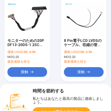
モニターのための20P
8 Pin電子LCD LVDSの
DF13-20DS-1.25C
ケーブル、収縮の管が
1.25MM LVDS LCDケ
付いているDF13/IPEX
価格:
USD0.88~8.88
価格:
USD0.88~6.88
ーブルへの歪んだ組
LVDSのモニター ケー
MOQ:
20
MOQ:
20
20pin JAE FI-S20S
ブル
最新価格を得る
最新価格を得る
接触
接触
時間を節約する
私たちはあなたと最高の製品に連絡しまし
ょう。