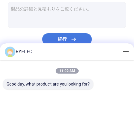
平らなリボン・ケーブル アセンブリ
送電線アセンブリ
マイクロ同軸ケーブル
続行
産業用ワイヤリングハーネス
RYELEC
FFC FPCケーブル
私たちのカテゴリー
JST ワイヤーハーネス
11:02 AM
ネットワークのパッチ・コード
Good day, what product are you looking for?
新しいエネルギー馬具
Molexのケーブル会議
注文ワイヤー馬具
LVDS のケーブル会議
カスタム ケーブ
電気配線用ハーネス
アセンブリ