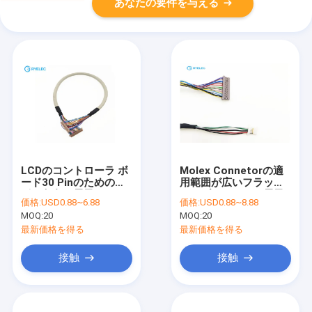
あなたの要件を与える
LCDのコントローラ ボ
Molex Connetorの適
ード30 Pinのための円
用範囲が広いフラット
形の灰色の電子LVDSの
ケーブル、40 Pin電子
価格:
USD0.88~6.88
価格:
USD0.88~8.88
モニター ケーブル
LVDSの屈曲ケーブル
MOQ:
20
MOQ:
20
最新価格を得る
最新価格を得る
接触
接触