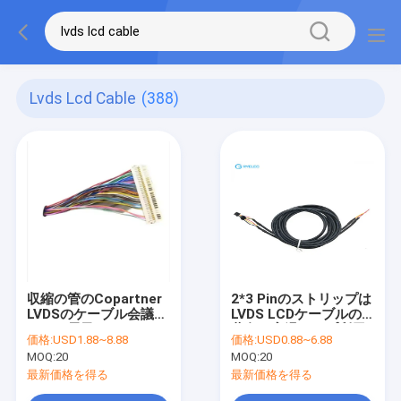
Lvds Lcd Cable
(388)
収縮の管のCopartner
2*3 Pinのストリップは
LVDSのケーブル会議、
LVDS LCDケーブルの
30 Pin電子LVDS LCD
黄色の高温テープ利用
価格:
USD1.88~8.88
価格:
USD0.88~6.88
のケーブル
できる24AWGを錫メッ
MOQ:
20
MOQ:
20
キしました
最新価格を得る
最新価格を得る