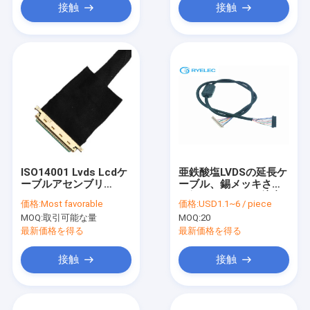
接触
接触
ISO14001 Lvds Lcdケ
亜鉄酸塩LVDSの延長ケ
ーブルアセンブリ
ーブル、錫メッキされ
20453-230T〜PH2.0
た銅のコネクター注文
価格:
Most favorable
価格:
USD1.1~6 / piece
PHR-6P 1255H-2
LVDSケーブル
MOQ:
取引可能な量
MOQ:
20
最新価格を得る
最新価格を得る
接触
接触