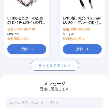
私達について
工場旅行
Lcdのモニターのため
LVDS板30ピン1.25mm
の DF19-20S-1cの貝の
LCDケーブルへのDF13
私達に連絡して下さい
配線用ハーネスDF19シ
TTLデジタル表示装置
価格:
USD1.88~7.88
価格:
USD0.88~8.88
リーズLvdsの転換ケー
への DF13-30DS-
MOQ:
20
MOQ:
20
ブル
1.25C
ニュース
最新価格を得る
最新価格を得る
場合
接触
接触
引用を要求して下さい
多くを見て下さい
注文ワイヤー馬具
メッセージ
迅速に返信します
LVDS のケーブル会議
カスタム ケーブル ・ アセンブリ