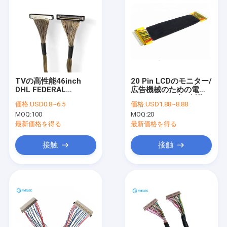
TVの高性能46inch
20 Pin LCDのモニター/
DHL FEDERAL
広告機械のための電子
EXPRESSのコネクター
LVDSのケーブル会議
価格:
USD0.8~6.5
価格:
USD1.88~8.88
TNTアセンブリのため
MOQ:
100
MOQ:
20
の屋外LCD LVDS TVケ
ーブル
最新価格を得る
最新価格を得る
接触
接触
家
プロダクト
ビデオ