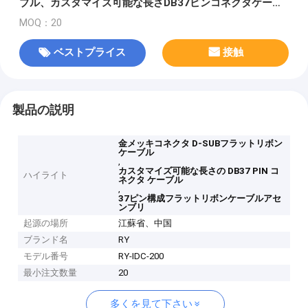
ブル、カスタマイズ可能な長さDB37ピンコネクタケーブ
ルアセンブリ
MOQ：20
ベストプライス
接触
製品の説明
金メッキコネクタ D-SUBフラットリボン
ケーブル
,
カスタマイズ可能な長さの DB37 PIN コ
ハイライト
ネクタ ケーブル
,
37ピン構成フラットリボンケーブルアセ
ンブリ
起源の場所
江蘇省、中国
ブランド名
RY
モデル番号
RY-IDC-200
最小注文数量
20
多くを見て下さい