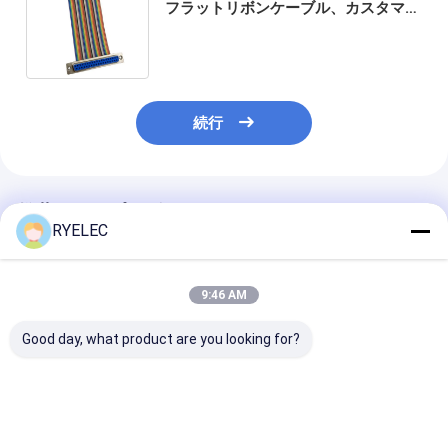
フラットリボンケーブル、カスタマイ
ズ可能な長さDB37ピンコネクタケー
ブルアセンブリ
続行
推薦されたプロダクト
RYELEC
9:46 AM
Good day, what product are you looking for?
2.54mm ピッチ 金メッ
D-Sub 15ピン DB15
パーソナライズ
キ フラットリボン ブレ
オス - 16ピン メス IDC
レインボーハー
ークアウトケーブル付
2.54MM ピッチ 金メッ
ラットリボンケ