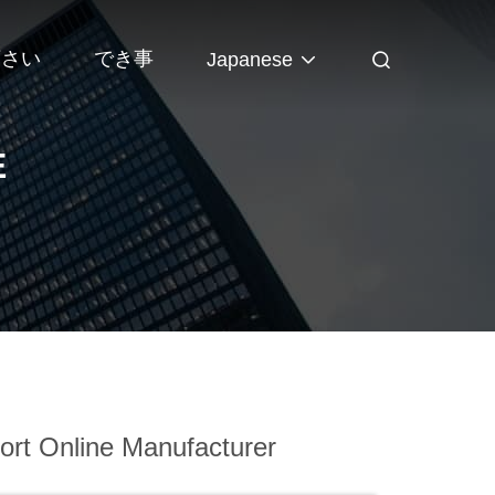
下さい
でき事
Japanese
E
rt Online Manufacturer