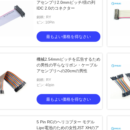
アセンブリ2.0mmピッチ/倍の列
IDC 2.0のコネクター
銘柄:: RY
ピン: 10Pin
最もよい価格を得なさい
機械2.54mmピッチを広告するため
の男性の平らなリボン・ケーブル
アセンブリへの20cmの男性
銘柄:: RY
ピン: 40pin
最もよい価格を得なさい
5 Pin RCのヘリコプター モデル
Lipo電池のための女性JST XHのア