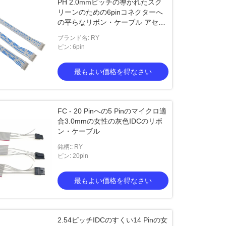
PH 2.0mmピッチの導かれたスク
リーンのための6pinコネクターへ
の平らなリボン・ケーブル アセン
ブリ6pへのPH
ブランド名: RY
ピン: 6pin
最もよい価格を得なさい
FC - 20 Pinへの5 Pinのマイクロ適
合3.0mmの女性の灰色IDCのリボ
ン・ケーブル
銘柄:: RY
ピン: 20pin
最もよい価格を得なさい
2.54ピッチIDCのすくい14 Pinの女