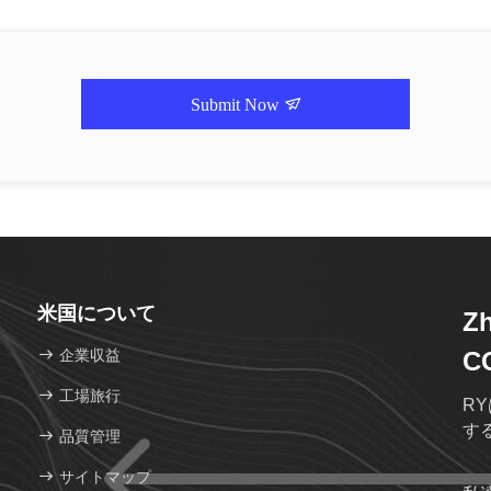
Submit Now
米国について
Zh
企業収益
C
工場旅行
RY
す
品質管理
サイトマップ