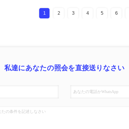
1
2
3
4
5
6
私達にあなたの照会を直接送りなさい