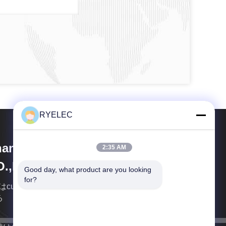
RYELEC
angjiagang RY Electronic
2:35 AM
O.,LTD
Good day, what product are you looking 
for?
はcustomer-oriented、市場志向の」目的に常に付着
る