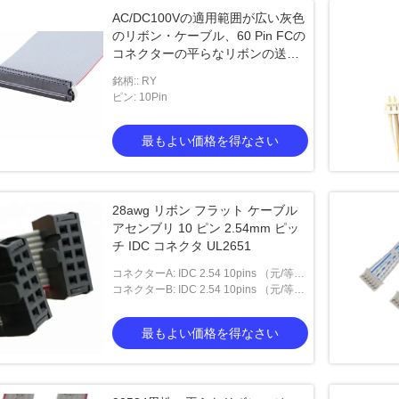
AC/DC100Vの適用範囲が広い灰色
のリボン・ケーブル、60 Pin FCの
コネクターの平らなリボンの送電
線
銘柄:: RY
ピン: 10Pin
最もよい価格を得なさい
28awg リボン フラット ケーブル
アセンブリ 10 ピン 2.54mm ピッ
チ IDC コネクタ UL2651
コネクターA: IDC 2.54 10pins （元/等
量）
コネクターB: IDC 2.54 10pins （元/等
量）
最もよい価格を得なさい